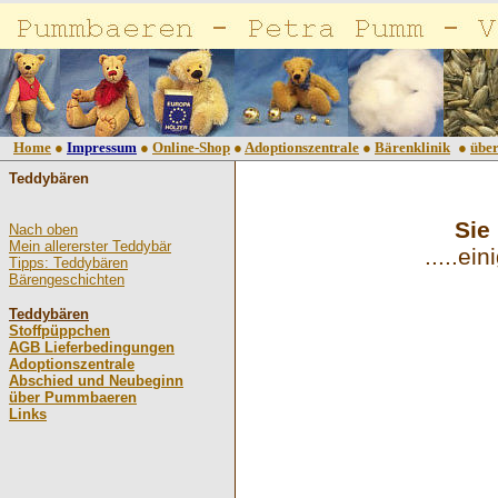
Home
●
Impressum
●
Online-Shop
●
Adoptionszentrale
●
Bärenklinik
●
übe
Teddybären
Sie
Nach oben
Mein allererster Teddybär
.....e
Tipps: Teddybären
Bärengeschichten
Teddybären
Stoffpüppchen
AGB Lieferbedingungen
Adoptionszentrale
Abschied und Neubeginn
über Pummbaeren
Links